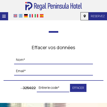
≡
RESERVEZ
ACCUEIL
EMPLACEMENT
HÉBERGEMENT
Effacer vos données
INSTALLATIONS
GALERIE
DEMANDE
CONTACT
EFFACER