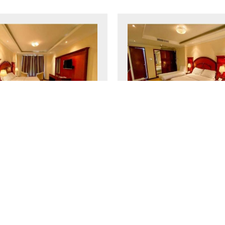
tación Triple de
Habitación Fami
Lujo
Deluxe
 m²
3 personas
1
30 m²
3 person
g-size y 1 cama individual
cama king-size y 1 cama i
RESERVA
VER MÁS