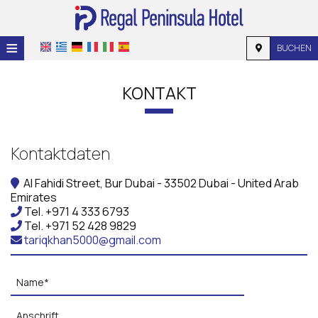
≡
BUCHEN
STARTSEITE
KONTAKT
LAGE
UNTERKUNFT
Kontaktdaten
EINRICHTUNGEN
Al Fahidi Street, Bur Dubai - 33502 Dubai - United Arab
GALERIE
Emirates
Tel.
+971 4 333 6793
NACHFRAGE
Tel.
+971 52 428 9829
tariqkhan5000@gmail.com
KONTAKT